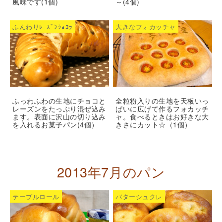
風味です(1個)
～(4個)
ふんわりﾚｰｽﾞﾝｼｮｺﾗ
大きなフォカッチャ
ふっわふわの生地にチョコと
全粒粉入りの生地を天板いっ
レーズンをたっぷり混ぜ込み
ぱいに広げて作るフォカッチ
ます。表面に沢山の切り込み
ャ。食べるときはお好きな大
を入れるお菓子パン(4個）
きさにカット☆（1個）
2013年7月のパン
テーブルロール
バターシュクレ