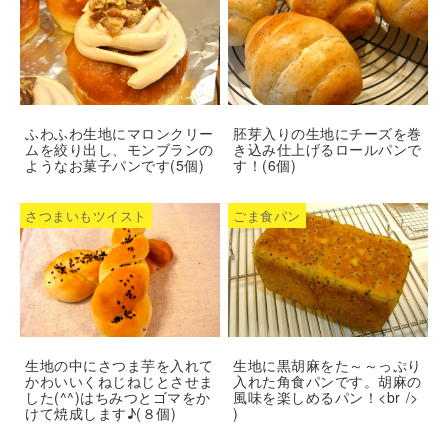
ふわふわ生地にマロンクリー
胚芽入りの生地にチーズを巻
ムを絞り出し、モンブランの
き込み仕上げるロールパンで
ようなお菓子パンです(5個)
す！(6個)
さつまいもツイスト
ごま食パン
生地の中にさつま芋を入れて
生地に黒胡麻をた～～っぷり
かわいいくねじねじとさせま
入れた角食パンです。胡麻の
した(^^)はちみつとゴマをか
風味を楽しめるパン！<br />
けて焼成します♪(８個)
)