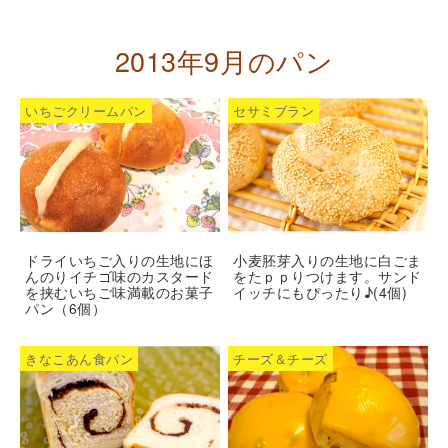
2013年9月のパン
いちごクリームパン
セサミブラン
ドライいちご入りの生地にほ
小麦胚芽入りの生地に白ごま
んのりイチゴ味のカスタード
をたｐｐりつけます。サンド
を挟むいちご味満載のお菓子
イッチにもぴったり♪(4個)
パン（6個）
きなこあん食パン
チーズ＆チーズ