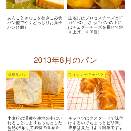
あんこときなこを巻きこみ食
生地にはプロセスチーズとﾄﾞ
パン型でやくどっしりお菓子
ﾗｲﾍﾞｰｺﾝ、さらにパンの上に
パン(1個）
はチェダーチーズを乗せて焼
き上げます(6個）
2013年8月のパン
湯種食パン
ウィンナーキャベツ
小麦粉の湯種を生地の中にい
キャベツはマスタードで味付
れることによりもっちとした
けするのでちょっとピリ辛。
食感がUpして独特の食感＆
成形は見た目より簡単ですよ