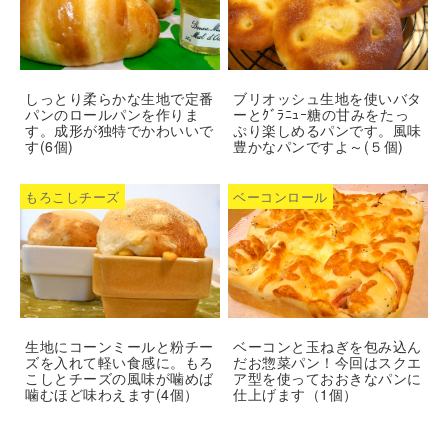
しっとり柔らかな生地で定番
ブリオッシュ生地を使いバタ
パンのロールパンを作りま
ーとｸﾞﾗﾆｭｰ糖の甘みをたっ
す。成形が独特でかわいいで
ぷり楽しめるパンです。風味
す(6個)
豊かなパンですよ～(５個)
もろこしチーズ
ベーコンロール
生地にコーンミールと粉チー
ベーコンと玉ねぎを包み込ん
ズを入れて軽い食感に。もろ
だお惣菜パン！今回はスクエ
こしとチーズの風味が噛めば
ア型を使っておおきなパンに
噛むほど味わえます(4個）
仕上げます（1個）