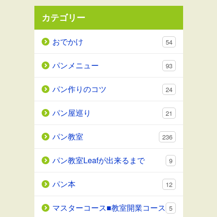
カテゴリー
おでかけ
54
パンメニュー
93
パン作りのコツ
24
パン屋巡り
21
パン教室
236
パン教室Leafが出来るまで
9
パン本
12
マスターコース■教室開業コース
5