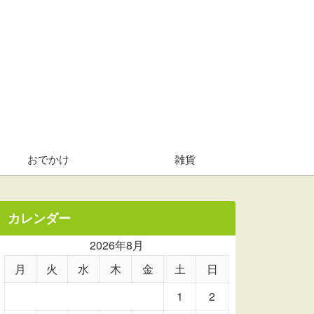
おでかけ
雑貨
カレンダー
2026年8月
月
火
水
木
金
土
日
1
2