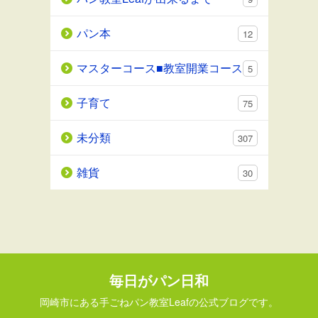
パン本
12
マスターコース■教室開業コース
5
子育て
75
未分類
307
雑貨
30
毎日がパン日和
岡崎市にある手ごねパン教室Leafの公式ブログです。