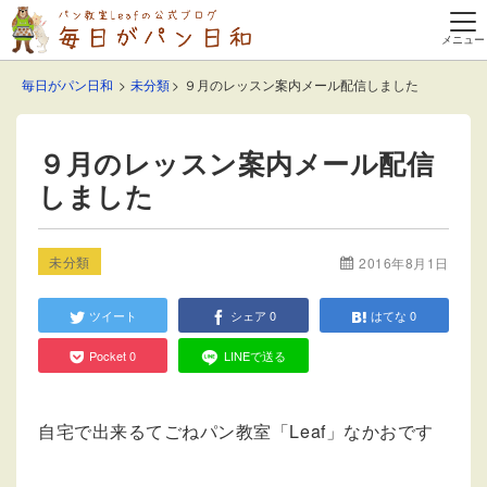
毎日がパン日和
未分類
９月のレッスン案内メール配信しました
９月のレッスン案内メール配信
しました
未分類
2016年8月1日
ツイート
シェア
0
はてな
0
Pocket
0
LINEで送る
自宅で出来るてごねパン教室「Leaf」なかおです