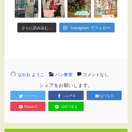
さらに読み込む…
Instagram でフォロー
なかお ようこ
パン教室
コメントなし
シェアをお願いします。
ツイート
シェア
0
はてな
0
Pocket
0
LINEで送る