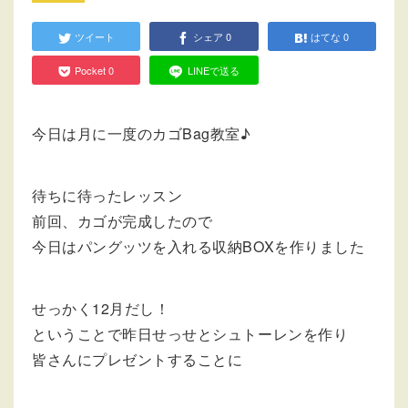
ツイート
シェア
0
はてな
0
Pocket
0
LINEで送る
今日は月に一度のカゴBag教室♪
待ちに待ったレッスン
前回、カゴが完成したので
今日はパングッツを入れる収納BOXを作りました
せっかく12月だし！
ということで昨日せっせとシュトーレンを作り
皆さんにプレゼントすることに