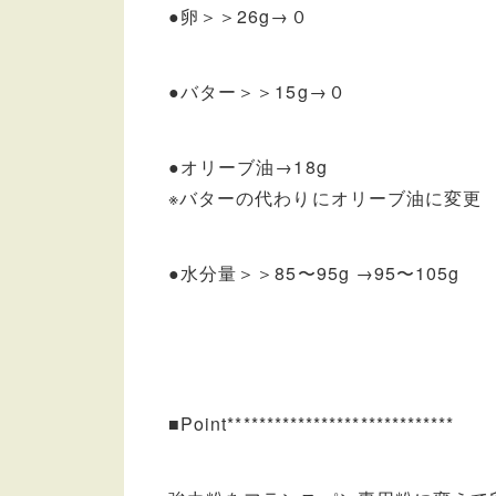
●卵＞＞26g→０
●バター＞＞15g→０
●オリーブ油→18g
※バターの代わりにオリーブ油に変更
●水分量＞＞85〜95g →95〜105g
■Point*****************************