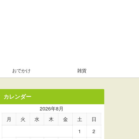
おでかけ
雑貨
カレンダー
2026年8月
月
火
水
木
金
土
日
1
2