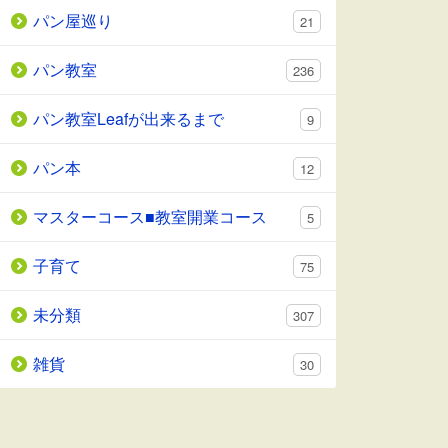
パン屋巡り
21
パン教室
236
パン教室Leafが出来るまで
9
パン本
12
マスターコース■教室開業コース
5
子育て
75
未分類
307
雑貨
30