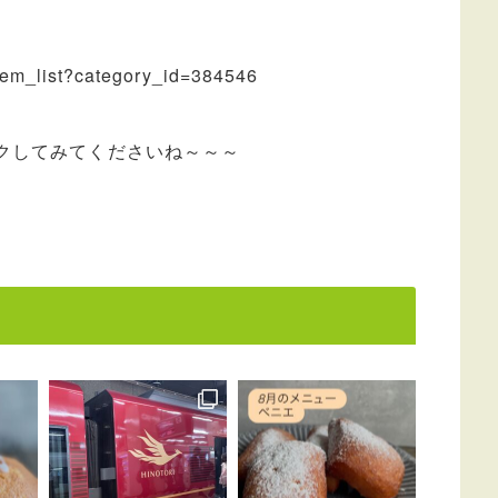
/item_list?category_id=384546
クしてみてくださいね～～～