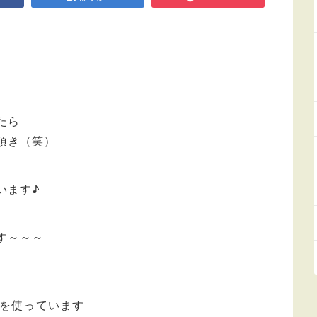
！
たら
頂き（笑）
います♪
す～～～
ムを使っています