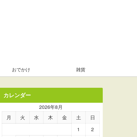
おでかけ
雑貨
カレンダー
2026年8月
月
火
水
木
金
土
日
1
2