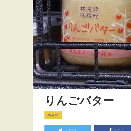
りんごバター
未分類
ツイート
シェア
0