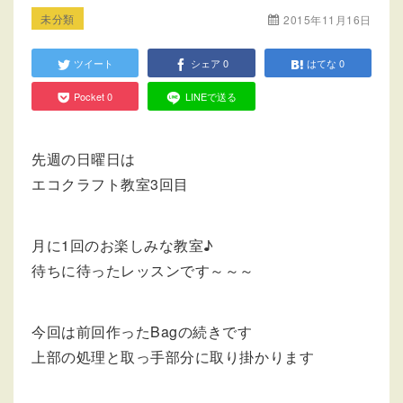
未分類
2015年11月16日
ツイート
シェア
0
はてな
0
Pocket
0
LINEで送る
先週の日曜日は
エコクラフト教室3回目
月に1回のお楽しみな教室♪
待ちに待ったレッスンです～～～
今回は前回作ったBagの続きです
上部の処理と取っ手部分に取り掛かります