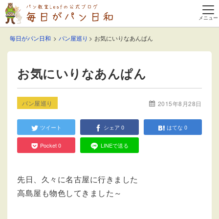
毎日がパン日和
パン屋巡り
お気にいりなあんぱん
お気にいりなあんぱん
パン屋巡り
2015年8月28日
ツイート
シェア
0
はてな
0
Pocket
0
LINEで送る
先日、久々に名古屋に行きました
高島屋も物色してきました～