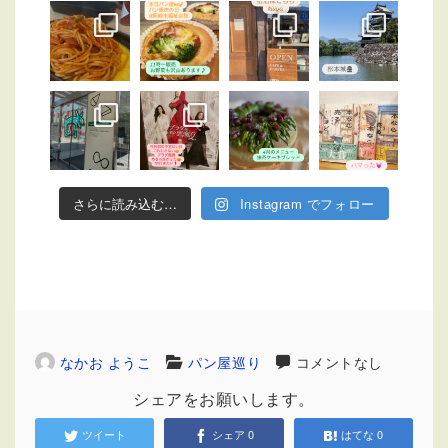
さらに読み込む…
Instagram でフォロー
なかお ようこ
パン屋巡り
コメントなし
シェアをお願いします。
ツイート
シェア
0
はてな
0