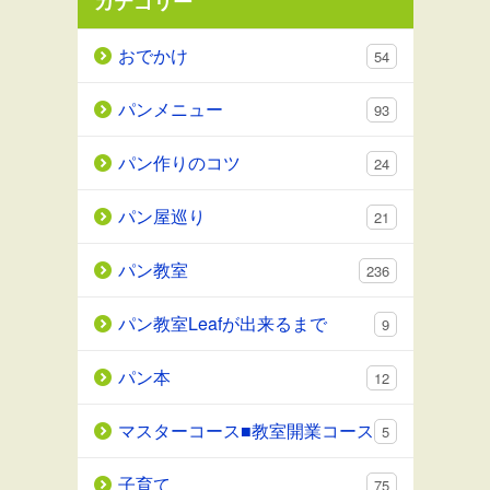
カテゴリー
おでかけ
54
パンメニュー
93
パン作りのコツ
24
パン屋巡り
21
パン教室
236
パン教室Leafが出来るまで
9
パン本
12
マスターコース■教室開業コース
5
子育て
75