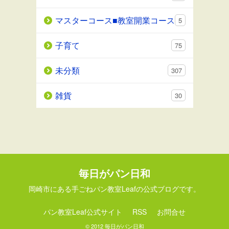
マスターコース■教室開業コース
5
子育て
75
未分類
307
雑貨
30
毎日がパン日和
岡崎市にある手ごねパン教室Leafの公式ブログです。
パン教室Leaf公式サイト
RSS
お問合せ
© 2012
毎日がパン日和