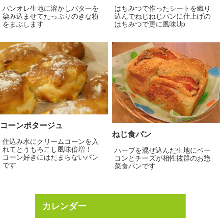
パンオレ生地に溶かしバターを
はちみつで作ったシートを織り
染み込ませてたっぷりのきな粉
込んでねじねじパンに仕上げの
をまぶします
はちみつで更に風味Up
コーンポタージュ
ねじ食パン
仕込み水にクリームコーンを入
れてとうもろこし風味倍増！
ハーブを混ぜ込んだ生地にベー
コーン好きにはたまらないパン
コンとチーズが相性抜群のお惣
です
菜食パンです
カレンダー