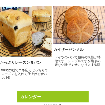
カイザーゼンメル
ドイツのパンで独特の模様が特
徴です。シンプルですが飽きの
たっぷりレーズン食パン
来ない味でくせになります/6個
300gの粉でコネ応えばっちりで
レーズンを入れて仕上げる食パ
ン/1個
カレンダー