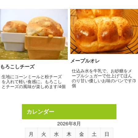
メープルオレ
もろこしチーズ
仕込み水を牛乳で、お砂糖をメ
ープルシュガーで仕上げてほん
生地にコーンミールと粉チーズ
のり甘い優しいお味のパンです/3
を入れて軽い食感に。もろこし
個
とチーズの風味が楽しめます/4個
カレンダー
2026年8月
月
火
水
木
金
土
日